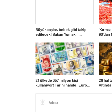
Büyükbaşlar, bebek gibi takip
‘Kırmızı
edilecek! Bakan Yumaklı,
90’dan 
uygulamayı Kars’ta başlattı
21 ülkede 357 milyon kişi
28 haft
kullanıyor! Tarihi hamle: Euro
Altında 
banknotları 25 yıl sonra
oldu
yenileniyor