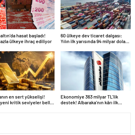
 altın’da hasat başladı!
60 ülkeye dev ticaret dalgası:
fazla ülkeye ihraç ediliyor
Yılın ilk yarısında 94 milyar dolar
ihracat!
anın en sert yükselişi!
Ekonomiye 363 milyar TL’lik
yeni kritik seviyeler belli
destek! Albaraka’nın kârı ilk
yarıda %48 arttı