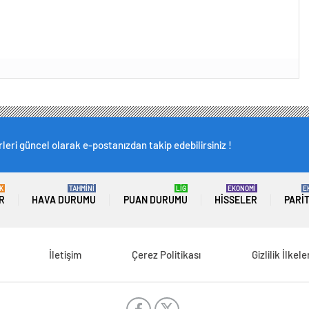
leri güncel olarak e-postanızdan takip edebilirsiniz !
K
TAHMİNİ
LİG
EKONOMİ
E
R
HAVA DURUMU
PUAN DURUMU
HISSELER
PARI
İletişim
Çerez Politikası
Gizlilik İlkele