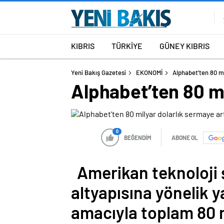
KIBRIS
TÜRKİYE
GÜNEY KIBRIS
Yeni Bakış Gazetesi
EKONOMİ
Alphabet’ten 80 mi
Alphabet’ten 80 mi
0
BEĞENDİM
ABONE OL
Amerikan teknoloji 
altyapısına yönelik y
amacıyla toplam 80 m