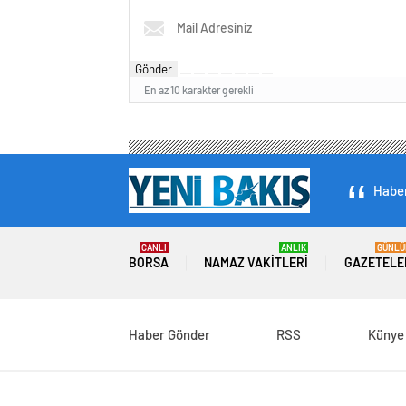
Gönder
En az 10 karakter gerekli
Haber
CANLI
ANLIK
GÜNLÜ
BORSA
NAMAZ VAKITLERI
GAZETELE
Haber Gönder
RSS
Künye