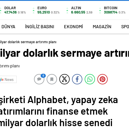
DOLAR
EURO
ALTIN
BITCOIN
47,7436
55,2510
6.660,55
3098714
0.18%
0.32%
2,59
0.3%
DÜNYA
İNGİLİZ BASINI
EKONOMİ
MAGAZİN
SP
lyar dolarlık sermaye artırımı planı
lyar dolarlık sermaye artırı
0
News
şirketi Alphabet, yapay zeka
atırımlarını finanse etmek
ilyar dolarlık hisse senedi