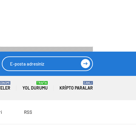
KONOMİ
TRAFİK
CANLI
TELER
YOL DURUMU
KRIPTO PARALAR
ri
RSS