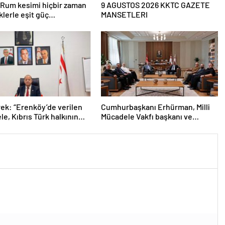
“Rum kesimi hiçbir zaman
9 AGUSTOS 2026 KKTC GAZETE
klerle eşit güç
MANSETLERI
mına, devlet paylaşımına
cek. Bu iki iki daha dört
ğinde bir konu”
ek: “Erenköy’de verilen
Cumhurbaşkanı Erhürman, Milli
e, Kıbrıs Türk halkının
Mücadele Vakfı başkanı ve
a sahip çıkma iradesinin
yönetim kurulu üyelerini kabul
ü göstergelerinden biri”
etti