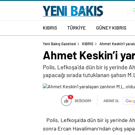
KIBRIS
TÜRKİYE
GÜNEY KIBRIS
Yeni Bakış Gazetesi
KIBRIS
Ahmet Keskin’i yaral
Ahmet Keskin’i yar
Polis, Lefkoşa’da dün bir iş yerinde A
yapacağı sırada tutuklanan şahsın M.L
0
BEĞENDİM
ABONE OL
Polis,
Lefkoşa’da dün bir iş yerinde Ah
sonra Ercan Havalimanı’ndan çıkış yapa