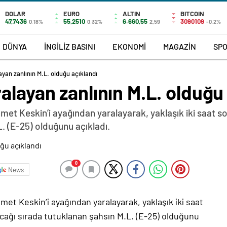
DOLAR
EURO
ALTIN
BITCOIN
47,7436
55,2510
6.660,55
3090109
0.18%
0.32%
2,59
-0.2%
DÜNYA
İNGİLİZ BASINI
EKONOMİ
MAGAZİN
SP
ayan zanlının M.L. olduğu açıklandı
alayan zanlının M.L. olduğu
hmet Keskin’i ayağından yaralayarak, yaklaşık iki saat 
. (E-25) olduğunu açıkladı.
0
News
met Keskin’i ayağından yaralayarak, yaklaşık iki saat
cağı sırada tutuklanan şahsın M.L. (E-25) olduğunu