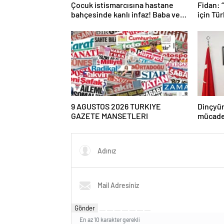
Çocuk istismarcısına hastane
Fidan: 
bahçesinde kanlı infaz! Baba ve
için Tür
oğlu tutuklandı
paylaşı
gitmeye
kesinli
9 AGUSTOS 2026 TURKIYE
Dinçyür
GAZETE MANSETLERI
mücadel
vatanın
en güçl
Gönder
En az 10 karakter gerekli