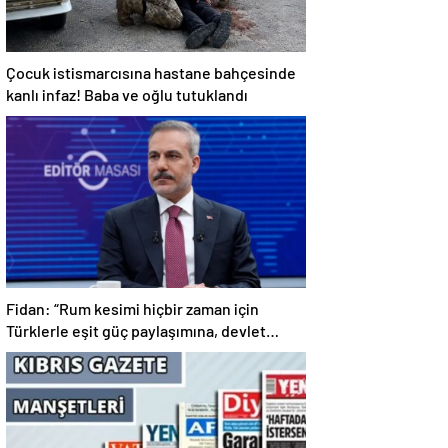
Çocuk istismarcısına hastane bahçesinde
kanlı infaz! Baba ve oğlu tutuklandı
Fidan: “Rum kesimi hiçbir zaman için
Türklerle eşit güç paylaşımına, devlet
paylaşımına gitmeyecek. Bu iki iki daha
dört kesinliğinde bir konu”