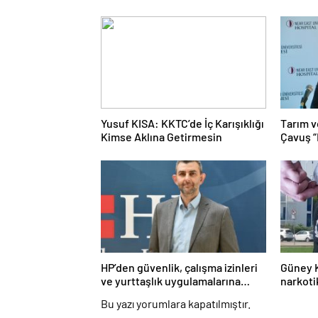
Yusuf KISA: KKTC’de İç Karışıklığı
Tarım v
Kimse Aklına Getirmesin
Çavuş “
katıldı
HP’den güvenlik, çalışma izinleri
Güney Kı
ve yurttaşlık uygulamalarına
narkoti
ilişkin öneriler
Bu yazı yorumlara kapatılmıştır.