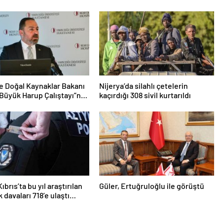
e Doğal Kaynaklar Bakanı
Nijerya’da silahlı çetelerin
Büyük Harup Çalıştayı”na
kaçırdığı 308 sivil kurtarıldı
brıs’ta bu yıl araştırılan
Güler, Ertuğruloğlu ile görüştü
k davaları 718’e ulaştı…