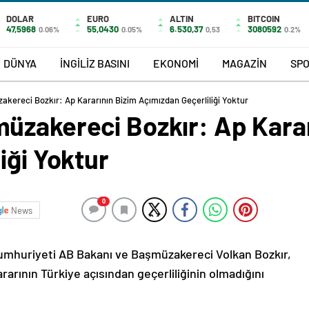
DOLAR
EURO
ALTIN
BITCOIN
47,5968
55,0430
6.530,37
3080592
0.06%
0.05%
0,53
0.2%
DÜNYA
İNGİLİZ BASINI
EKONOMİ
MAGAZİN
SP
kereci Bozkır: Ap Kararının Bizim Açımızdan Geçerliliği Yoktur
üzakereci Bozkır: Ap Karar
iği Yoktur
0
News
 Cumhuriyeti AB Bakanı ve Başmüzakereci Volkan Bozkır,
arının Türkiye açısından geçerliliğinin olmadığını