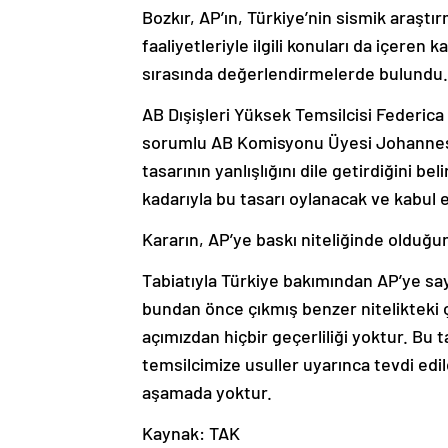
Bozkır, AP’ın, Türkiye’nin sismik araşt
faaliyetleriyle ilgili konuları da içeren
sırasında değerlendirmelerde bulundu.
AB Dışişleri Yüksek Temsilcisi Federi
sorumlu AB Komisyonu Üyesi Johannes 
tasarının yanlışlığını dile getirdiğini be
kadarıyla bu tasarı oylanacak ve kabul 
Kararın, AP’ye baskı niteliğinde olduğun
Tabiatıyla Türkiye bakımından AP’ye say
bundan önce çıkmış benzer nitelikteki ç
açımızdan hiçbir geçerliliği yoktur. Bu 
temsilcimize usuller uyarınca tevdi ed
aşamada yoktur.
Kaynak: TAK