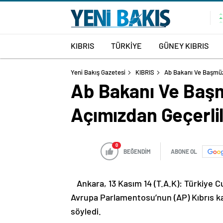
KIBRIS
TÜRKİYE
GÜNEY KIBRIS
Yeni Bakış Gazetesi
KIBRIS
Ab Bakanı Ve Başmüza
Ab Bakanı Ve Başm
Açımızdan Geçerlil
0
BEĞENDİM
ABONE OL
Ankara, 13 Kasım 14 (T.A.K): Türkiye
Avrupa Parlamentosu’nun (AP) Kıbrıs kar
söyledi.