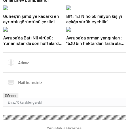
Güneş’in şimdiye kadarki en
BM: “El Nino 50 milyon kişiyi
ayrıntılı görüntüsü çekildi
açlığa sürükleyebilir”
Avrupa’da Batı Nil virüsü:
Avrupa’da orman yangınları:
Yunanistan’da son haftalarda
“530 bin hektardan fazla alan
vakalarda artış görüldü
kaybedildi”
Gönder
En az 10 karakter gerekli
Yeni Bakış Gazetesi