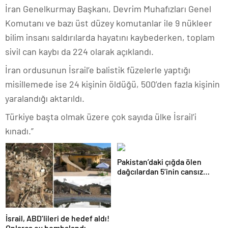
İran Genelkurmay Başkanı, Devrim Muhafızları Genel
Komutanı ve bazı üst düzey komutanlar ile 9 nükleer
bilim insanı saldırılarda hayatını kaybederken, toplam
sivil can kaybı da 224 olarak açıklandı.
İran ordusunun İsrail’e balistik füzelerle yaptığı
misillemede ise 24 kişinin öldüğü, 500’den fazla kişinin
yaralandığı aktarıldı.
Türkiye başta olmak üzere çok sayıda ülke İsrail’i
kınadı.”
Pakistan’daki çığda ölen
dağcılardan 5’inin cansız
bedeni askeri helikopterle
dağdan alındı
İsrail, ABD’lileri de hedef aldı!
Onlarca ev bombalandı