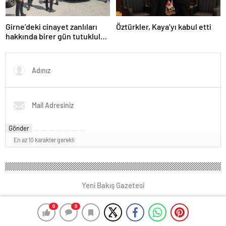
Girne’deki cinayet zanlıları
Öztürkler, Kaya’yı kabul etti
hakkında birer gün tutukluluk
kararı alındı
Gönder
En az 10 karakter gerekli
Yeni Bakış Gazetesi
0
0