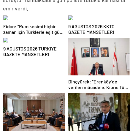
soruşturma maksatlı 6 gün poliste tutuklu kalmasına
emir verdi.
Fidan: “Rum kesimi hiçbir
9 AGUSTOS 2026 KKTC
zaman için Türklerle eşit güç
GAZETE MANSETLERI
paylaşımına, devlet
paylaşımına gitmeyecek. Bu
9 AGUSTOS 2026 TURKIYE
iki iki daha dört kesinliğinde
GAZETE MANSETLERI
bir konu”
Dinçyürek: “Erenköy’de
verilen mücadele, Kıbrıs Türk
halkının vatanına sahip çıkma
iradesinin en güçlü
göstergelerinden biri”