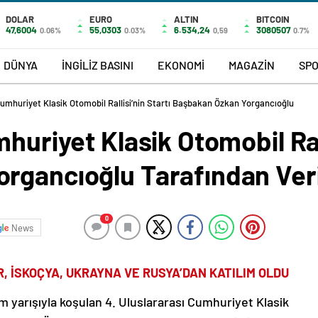
DOLAR
EURO
ALTIN
BITCOIN
47,6004
55,0303
6.534,24
3080507
0.06%
0.03%
0,59
0.7%
DÜNYA
İNGİLİZ BASINI
EKONOMİ
MAGAZİN
SP
Cumhuriyet Klasik Otomobil Rallisi’nin Startı Başbakan Özkan Yorgancıoğlu
huriyet Klasik Otomobil Rall
rgancıoğlu Tarafından Veri
0
News
R, İSKOÇYA, UKRAYNA VE RUSYA’DAN KATILIM OLDU
om yarışıyla koşulan 4. Uluslararası Cumhuriyet Klasik