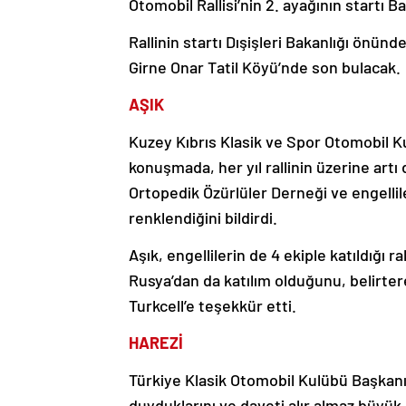
Otomobil Rallisi’nin 2. ayağının startı 
Rallinin startı Dışişleri Bakanlığı önü
Girne Onar Tatil Köyü’nde son bulacak.
AŞIK
Kuzey Kıbrıs Klasik ve Spor Otomobil K
konuşmada, her yıl rallinin üzerine artı
Ortopedik Özürlüler Derneği ve engellile
renklendiğini bildirdi.
Aşık, engellilerin de 4 ekiple katıldığı 
Rusya’dan da katılım olduğunu, belirte
Turkcell’e teşekkür etti.
HAREZİ
Türkiye Klasik Otomobil Kulübü Başkan
duyduklarını ve daveti alır almaz büyük b