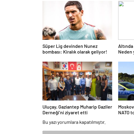
Süper Lig devinden Nunez
Altında 
bombası: Kiralık olarak geliyor!
Neden y
İşte ye
Uluçay, Gaziantep Muharip Gaziler
Moskova
Derneği’ni ziyaret etti
NATO t
Bu yazı yorumlara kapatılmıştır.