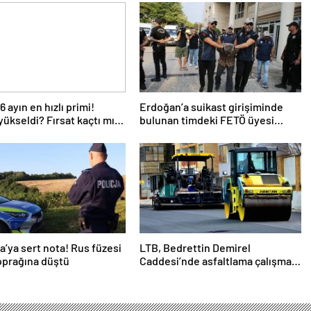
6 ayın en hızlı primi!
Erdoğan’a suikast girişiminde
ükseldi? Fırsat kaçtı mı?
bulunan timdeki FETÖ üyesi
ni hedef
Karatepe tutuklandı
’ya sert nota! Rus füzesi
LTB, Bedrettin Demirel
oprağına düştü
Caddesi’nde asfaltlama çalışması
yapılacağını duyurdu