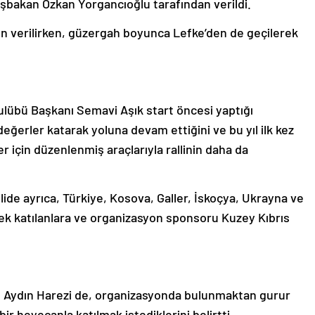
Başbakan Özkan Yorgancıoğlu tarafından verildi.
nden verilirken, güzergah boyunca Lefke’den de geçilerek
ulübü Başkanı Semavi Aşık start öncesi yaptığı
 değerler katarak yoluna devam ettiğini ve bu yıl ilk kez
r için düzenlenmiş araçlarıyla rallinin daha da
rallide ayrıca, Türkiye, Kosova, Galler, İskoçya, Ukrayna ve
rek katılanlara ve organizasyon sponsoru Kuzey Kıbrıs
ı Aydın Harezi de, organizasyonda bulunmaktan gurur
ir heyecanla katılmak istediklerini belirtti.