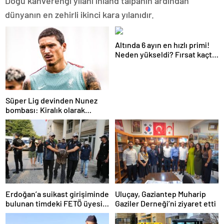
Doğu kahverengi yılanı inland taipanın ardından
dünyanın en zehirli ikinci kara yılanıdır.
Altında 6 ayın en hızlı primi!
Neden yükseldi? Fırsat kaçtı
mı? İşte yeni hedef
Süper Lig devinden Nunez
bombası: Kiralık olarak
geliyor!
Erdoğan’a suikast girişiminde
Uluçay, Gaziantep Muharip
bulunan timdeki FETÖ üyesi
Gaziler Derneği’ni ziyaret etti
Karatepe tutuklandı