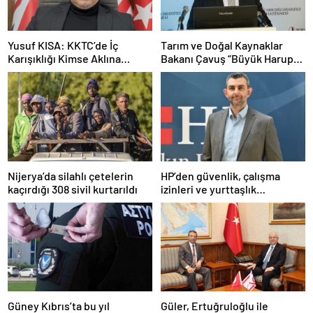
Yusuf KISA: KKTC’de İç
Tarım ve Doğal Kaynaklar
Karışıklığı Kimse Aklına
Bakanı Çavuş “Büyük Harup
Getirmesin
Çalıştayı”na katıldı
Nijerya’da silahlı çetelerin
HP’den güvenlik, çalışma
kaçırdığı 308 sivil kurtarıldı
izinleri ve yurttaşlık
uygulamalarına ilişkin
öneriler
Güney Kıbrıs’ta bu yıl
Güler, Ertuğruloğlu ile