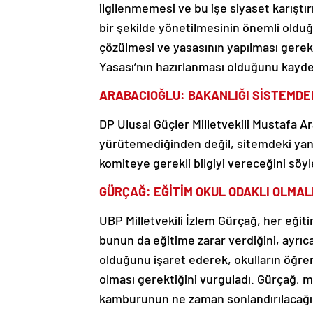
ilgilenmemesi ve bu işe siyaset karıştı
bir şekilde yönetilmesinin önemli olduğ
çözülmesi ve yasasının yapılması gerekt
Yasası’nın hazırlanması olduğunu kayde
ARABACIOĞLU: BAKANLIĞI SİSTEMDEK
DP Ulusal Güçler Milletvekili Mustafa Ar
yürütemediğinden değil, sitemdeki yanlı
komiteye gerekli bilgiyi vereceğini söyl
GÜRÇAĞ: EĞİTİM OKUL ODAKLI OLMAL
UBP Milletvekili İzlem Gürçağ, her eğiti
bunun da eğitime zarar verdiğini, ayrıca
olduğunu işaret ederek, okulların öğre
olması gerektiğini vurguladı. Gürçağ, m
kamburunun ne zaman sonlandırılacağın