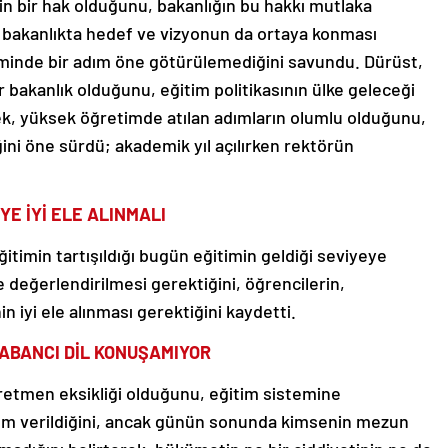
nin bir hak olduğunu, bakanlığın bu hakkı mutlaka
 bakanlıkta hedef ve vizyonun da ortaya konması
minde bir adım öne götürülemediğini savundu. Dürüst,
r bakanlık olduğunu, eğitim politikasının ülke geleceği
rek, yüksek öğretimde atılan adımların olumlu olduğunu,
ini öne sürdü; akademik yıl açılırken rektörün
E İYİ ELE ALINMALI
itimin tartışıldığı bugün eğitimin geldiği seviyeye
de değerlendirilmesi gerektiğini, öğrencilerin,
n iyi ele alınması gerektiğini kaydetti.
ABANCI DİL KONUŞAMIYOR
retmen eksikliği olduğunu, eğitim sistemine
nem verildiğini, ancak günün sonunda kimsenin mezun