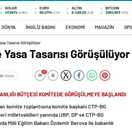
DOLAR
EURO
ALTIN
BITCOIN
47,5974
55,0714
6.498,02
3064363
0.06%
0.1%
0,03
0.5%
DÜNYA
İNGİLİZ BASINI
EKONOMİ
MAGAZİN
SP
Yasa Tasarısı Görüşülüyor
çe Yasa Tasarısı Görüşülüyor
0
News
BAKANLIĞI BÜTÇESİ KOMİTEDE GÖRÜŞÜLMEYE BAŞLANDI
lan komite toplantısına komite başkanı CTP-BG
eleri milletvekilleri yanında UBP, DP ve CTP-BG
ında Milli Eğitim Bakanı Özdemir Berova ile bakanlık