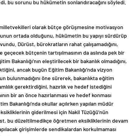
i, bu sorunu bu hükümetin sonlandıracağını söyledi.
milletvekilleri olarak bütçe görüşmesine motivasyon
urumunun ortada olduğunu, hükümetin bu yapıyı sürdürüp
vundu. Dürüst, bürokratların rahat çalışamadığını,
lde geçecek bütçenin tartışılmasının da aslında pek bir
itim Bakanlığı’nın eleştirilecek bir bakanlık olmadığını,
ktiğini, ancak bugün Eğitim Bakanlığı’nda vizyon
unun bulunmadığını öne sürerek, bakanlıkta eğitim
lılık gerektirdiğini, hazırlık ve hedef istediğini
mının bir an önce hazırlanması ve hedef konması
im Bakanlığı’nda okullar açılırken yapılan müdür
ksikliklerinin giderilmesi için Nakil Tüzüğü’nün
üst, bu düzeltilmedikçe öğretmen eksikliklerinin devam
apılacak girişimlerde sendikalardan korkulmaması