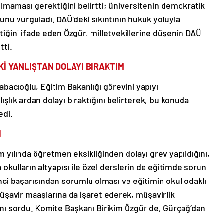
rılmaması gerektiğini belirtti; üniversitenin demokratik
unu vurguladı. DAÜ’deki sıkıntının hukuk yoluyla
iğini ifade eden Özgür, milletvekillerine düşenin DAÜ
tti.
İ YANLIŞTAN DOLAYI BIRAKTIM
abacıoğlu, Eğitim Bakanlığı görevini yapıyı
şlıklardan dolayı bıraktığını belirterek, bu konuda
edi.
I
m yılında öğretmen eksikliğinden dolayı grev yapıldığını,
 okulların altyapısı ile özel derslerin de eğitimde sorun
nci başarısından sorumlu olması ve eğitimin okul odaklı
üşavir maaşlarına da işaret ederek, müşavirlik
ı sordu. Komite Başkanı Birikim Özgür de, Gürçağ’dan