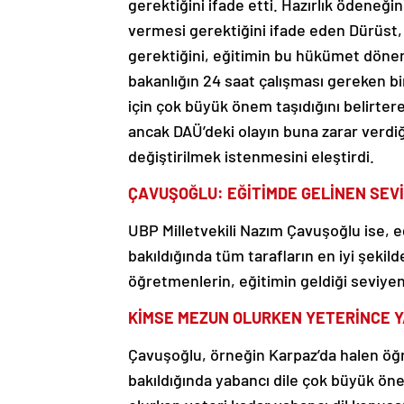
gerektiğini ifade etti. Hazırlık ödeneği
vermesi gerektiğini ifade eden Dürüst,
gerektiğini, eğitimin bu hükümet döne
bakanlığın 24 saat çalışması gereken bi
için çok büyük önem taşıdığını belirte
ancak DAÜ’deki olayın buna zarar verdiğ
değiştirilmek istenmesini eleştirdi.
ÇAVUŞOĞLU: EĞİTİMDE GELİNEN SEVİY
UBP Milletvekili Nazım Çavuşoğlu ise, eğ
bakıldığında tüm tarafların en iyi şekil
öğretmenlerin, eğitimin geldiği seviyeni
KİMSE MEZUN OLURKEN YETERİNCE Y
Çavuşoğlu, örneğin Karpaz’da halen öğ
bakıldığında yabancı dile çok büyük ö