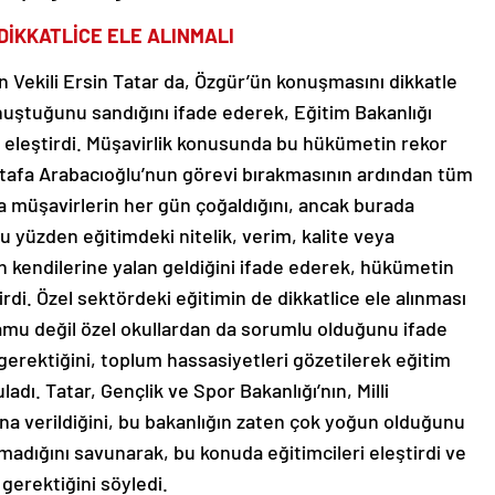
DİKKATLİCE ELE ALINMALI
 Vekili Ersin Tatar da, Özgür’ün konuşmasını dikkatle
konuştuğunu sandığını ifade ederek, Eğitim Bakanlığı
 eleştirdi. Müşavirlik konusunda bu hükümetin rekor
stafa Arabacıoğlu’nun görevi bırakmasının ardından tüm
a müşavirlerin her gün çoğaldığını, ancak burada
 bu yüzden eğitimdeki nitelik, verim, kalite veya
rın kendilerine yalan geldiğini ifade ederek, hükümetin
rdi. Özel sektördeki eğitimin de dikkatlice ele alınması
amu değil özel okullardan da sorumlu olduğunu ifade
erektiğini, toplum hassasiyetleri gözetilerek eğitim
ladı. Tatar, Gençlik ve Spor Bakanlığı’nın, Milli
’na verildiğini, bu bakanlığın zaten çok yoğun olduğunu
lamadığını savunarak, bu konuda eğitimcileri eleştirdi ve
 gerektiğini söyledi.