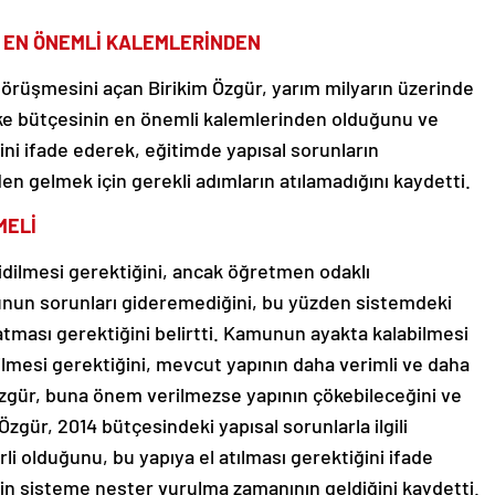
N EN ÖNEMLİ KALEMLERİNDEN
 görüşmesini açan Birikim Özgür, yarım milyarın üzerinde
ülke bütçesinin en önemli kalemlerinden olduğunu ve
ni ifade ederek, eğitimde yapısal sorunların
n gelmek için gerekli adımların atılamadığını kaydetti.
MELİ
idilmesi gerektiğini, ancak öğretmen odaklı
bunun sorunları gideremediğini, bu yüzden sistemdeki
 atması gerektiğini belirtti. Kamunun ayakta kalabilmesi
dilmesi gerektiğini, mevcut yapının daha verimli ve daha
 Özgür, buna önem verilmezse yapının çökebileceğini ve
Özgür, 2014 bütçesindeki yapısal sorunlarla ilgili
li olduğunu, bu yapıya el atılması gerektiğini ifade
için sisteme neşter vurulma zamanının geldiğini kaydetti.