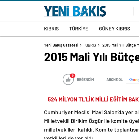
KIBRIS
TÜRKİYE
GÜNEY KIBRIS
Yeni Bakış Gazetesi
KIBRIS
2015 Mali Yılı Bütçe 
2015 Mali Yılı Büt
0
BEĞENDİM
ABONE OL
524 MİLYON TL’LİK MİLLİ EĞİTİM 
Cumhuriyet Meclisi Mavi Salon’da yer a
Milletvekili Birikim Özgür ile komite üy
milletvekilleri katıldı. Komite toplantıs
yetkilileri de yer aldı.