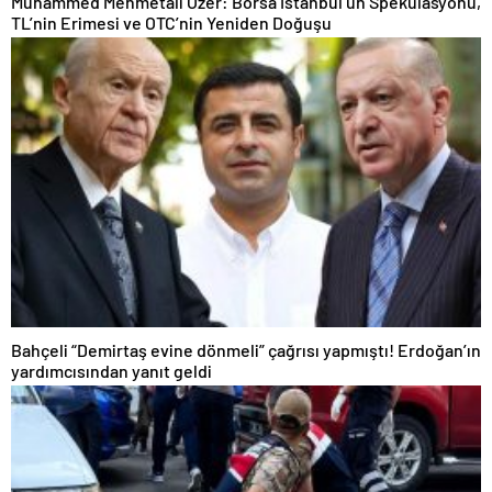
Muhammed Mehmetali Özer: Borsa İstanbul’un Spekülasyonu,
TL’nin Erimesi ve OTC’nin Yeniden Doğuşu
Bahçeli “Demirtaş evine dönmeli” çağrısı yapmıştı! Erdoğan’ın
yardımcısından yanıt geldi