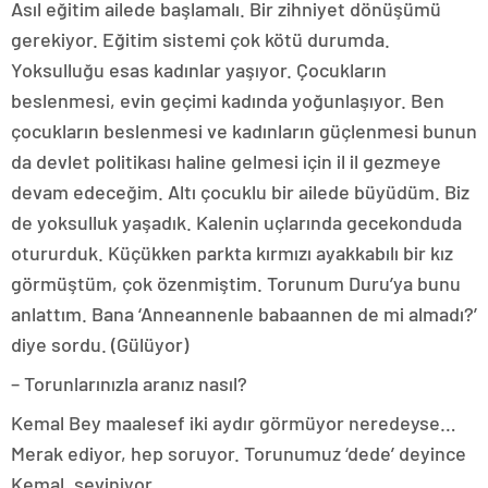
Asıl eğitim ailede başlamalı. Bir zihniyet dönüşümü
gerekiyor. Eğitim sistemi çok kötü durumda.
Yoksulluğu esas kadınlar yaşıyor. Çocukların
beslenmesi, evin geçimi kadında yoğunlaşıyor. Ben
çocukların beslenmesi ve kadınların güçlenmesi bunun
da devlet politikası haline gelmesi için il il gezmeye
devam edeceğim. Altı çocuklu bir ailede büyüdüm. Biz
de yoksulluk yaşadık. Kalenin uçlarında gecekonduda
otururduk. Küçükken parkta kırmızı ayakkabılı bir kız
görmüştüm, çok özenmiştim. Torunum Duru’ya bunu
anlattım. Bana ‘Anneannenle babaannen de mi almadı?’
diye sordu. (Gülüyor)
– Torunlarınızla aranız nasıl?
Kemal Bey maalesef iki aydır görmüyor neredeyse…
Merak ediyor, hep soruyor. Torunumuz ‘dede’ deyince
Kemal, seviniyor.