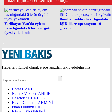
hazırlığındaki etiketi için sonuçlar
Bombalı saldırı hazırlığındaki
Yerlikaya: Van’da eylem
IŞİD’lilere operasyon: 10
hazırlığındaki 6 terör örgütü
gözaltı
üyesi yakalandı
Haberleri güncel olarak e-postanızdan takip edebilirsiniz !
Borsa
CANLI
Namaz Vakitleri
ANLIK
Gazeteler
GÜNLÜK
Hava Durumu
TAHMİNİ
Puan Durumu
LİG
Hisseler
EKONOMİ