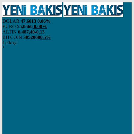
DOLAR
47,6013
0.06%
EURO
55,0560
0.08%
ALTIN
6.487,40
-0,13
BITCOIN
3052068
0.5%
Lefkoşa
°