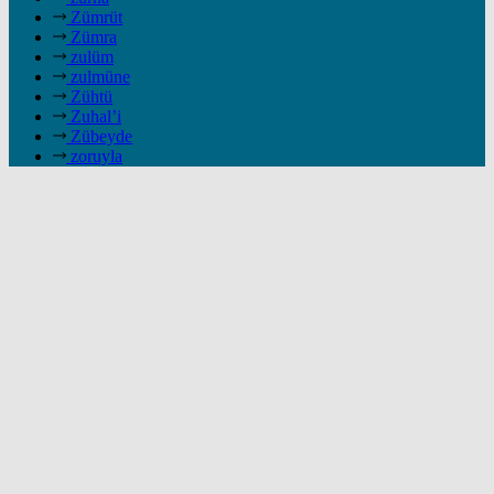
Zümrüt
Zümra
zulüm
zulmüne
Zühtü
Zuhal’i
Zübeyde
zoruyla