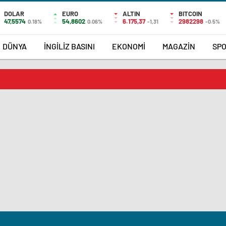
DOLAR
EURO
ALTIN
BITCOIN
47,5574
54,8602
6.175,37
2982298
0.18%
0.06%
-1,31
-0.5%
DÜNYA
İNGİLİZ BASINI
EKONOMİ
MAGAZİN
SP