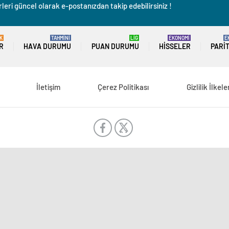
leri güncel olarak e-postanızdan takip edebilirsiniz !
K
TAHMİNİ
LİG
EKONOMİ
E
R
HAVA DURUMU
PUAN DURUMU
HISSELER
PARI
İletişim
Çerez Politikası
Gizlilik İlkele