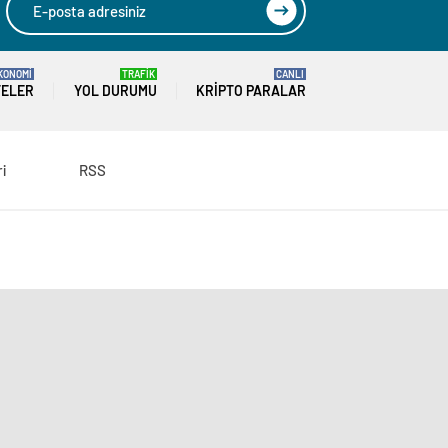
KONOMİ
TRAFİK
CANLI
TELER
YOL DURUMU
KRIPTO PARALAR
ri
RSS