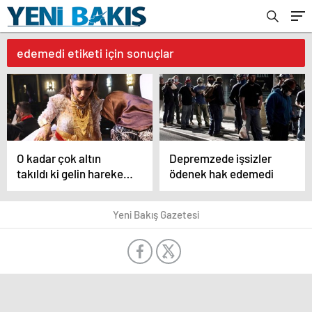
edemedi etiketi için sonuçlar
O kadar çok altın
Depremzede işsizler
takıldı ki gelin hareket
ödenek hak edemedi
edemedi!
Yeni Bakış Gazetesi