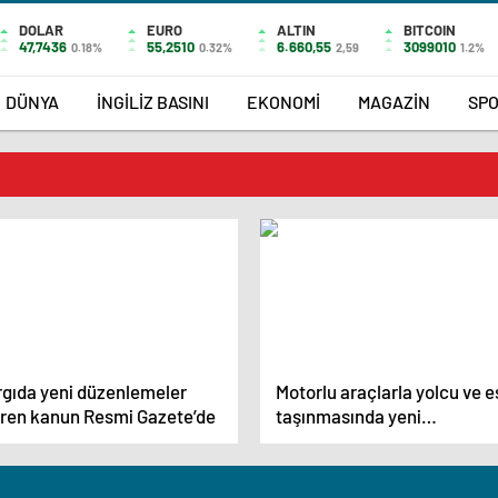
DOLAR
EURO
ALTIN
BITCOIN
47,7436
55,2510
6.660,55
3099010
0.18%
0.32%
2,59
1.2%
DÜNYA
İNGİLİZ BASINI
EKONOMİ
MAGAZİN
SP
rgıda yeni düzenlemeler
Motorlu araçlarla yolcu ve 
eren kanun Resmi Gazete’de
taşınmasında yeni
düzenlemeler gelecek