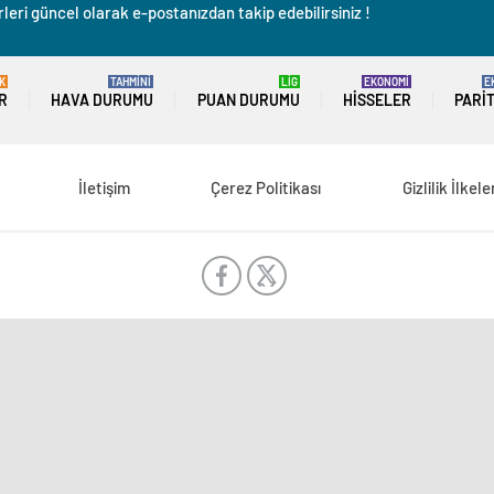
leri güncel olarak e-postanızdan takip edebilirsiniz !
K
TAHMİNİ
LİG
EKONOMİ
E
R
HAVA DURUMU
PUAN DURUMU
HISSELER
PARI
İletişim
Çerez Politikası
Gizlilik İlkele