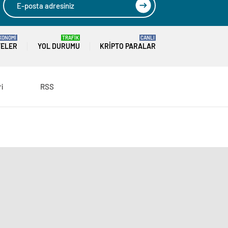
KONOMİ
TRAFİK
CANLI
TELER
YOL DURUMU
KRIPTO PARALAR
ri
RSS