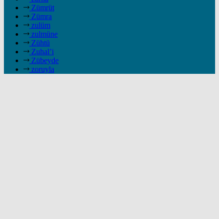
Zümrüt
Zümra
zulüm
zulmüne
Zühtü
Zuhal’i
Zübeyde
zoruyla