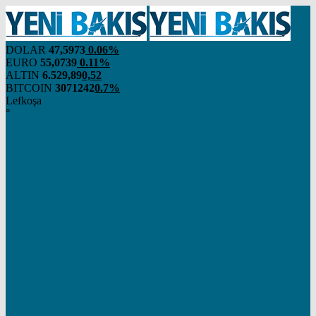
DOLAR
47,5973
0.06%
EURO
55,0739
0.11%
ALTIN
6.529,89
0,52
BITCOIN
3071242
0.7%
Lefkoşa
°