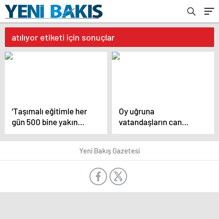
atılıyor etiketi için sonuçlar
‘Taşımalı eğitimle her
Oy uğruna
gün 500 bine yakın
vatandaşların can
öğrencinin yaşamı
güvenliği riske atılıyor
riske atılıyor’
Yeni Bakış Gazetesi