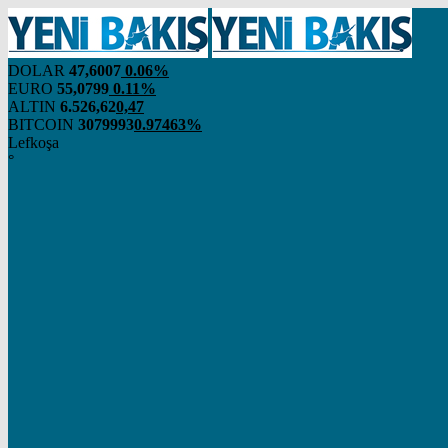
DOLAR
47,6007
0.06%
EURO
55,0799
0.11%
ALTIN
6.526,62
0,47
BITCOIN
3079993
0.97463%
Lefkoşa
°