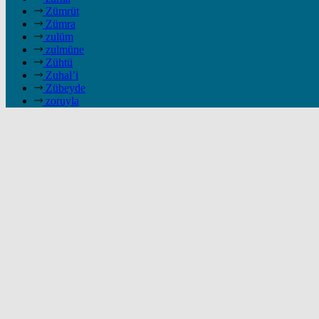
Zümrüt
Zümra
zulüm
zulmüne
Zühtü
Zuhal’i
Zübeyde
zoruyla