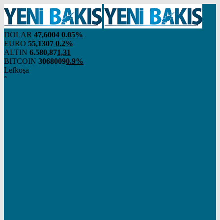
DOLAR
47,6004
0.05%
EURO
55,1307
0.2%
ALTIN
6.580,87
1,31
BITCOIN
3068009
0.9%
Lefkoşa
°