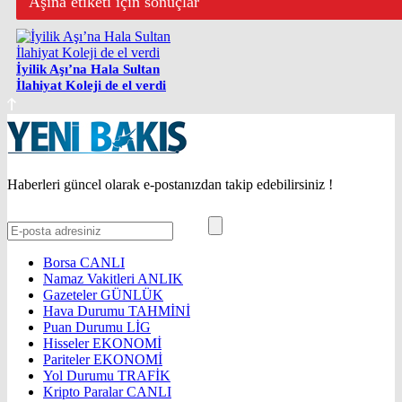
Aşına etiketi için sonuçlar
İyilik Aşı’na Hala Sultan
İlahiyat Koleji de el verdi
Haberleri güncel olarak e-postanızdan takip edebilirsiniz !
Borsa
CANLI
Namaz Vakitleri
ANLIK
Gazeteler
GÜNLÜK
Hava Durumu
TAHMİNİ
Puan Durumu
LİG
Hisseler
EKONOMİ
Pariteler
EKONOMİ
Yol Durumu
TRAFİK
Kripto Paralar
CANLI