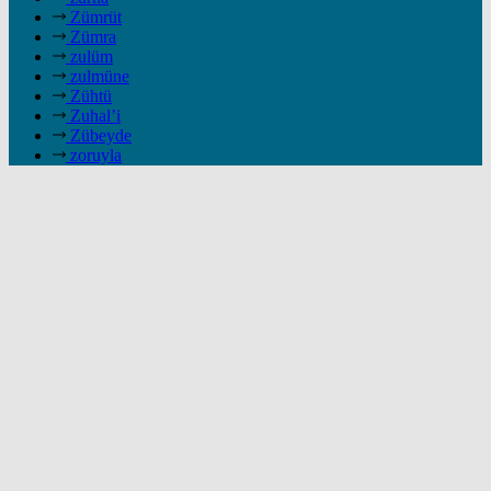
Zümrüt
Zümra
zulüm
zulmüne
Zühtü
Zuhal’i
Zübeyde
zoruyla