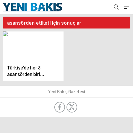
asansörden etiketi için sonuçlar
Türkiye’de her 3
asansörden biri
güvensiz
Yeni Bakış Gazetesi