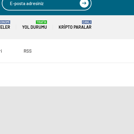
KONOMİ
TRAFİK
CANLI
TELER
YOL DURUMU
KRIPTO PARALAR
ri
RSS