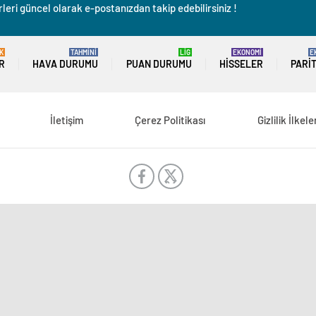
leri güncel olarak e-postanızdan takip edebilirsiniz !
K
TAHMİNİ
LİG
EKONOMİ
E
R
HAVA DURUMU
PUAN DURUMU
HISSELER
PARI
İletişim
Çerez Politikası
Gizlilik İlkele