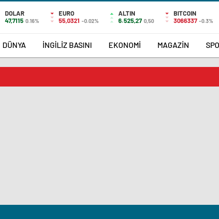
DOLAR
EURO
ALTIN
BITCOIN
47,7115
55,0321
6.525,27
3066337
0.16%
-0.02%
0,50
-0.3%
DÜNYA
İNGİLİZ BASINI
EKONOMİ
MAGAZİN
SP