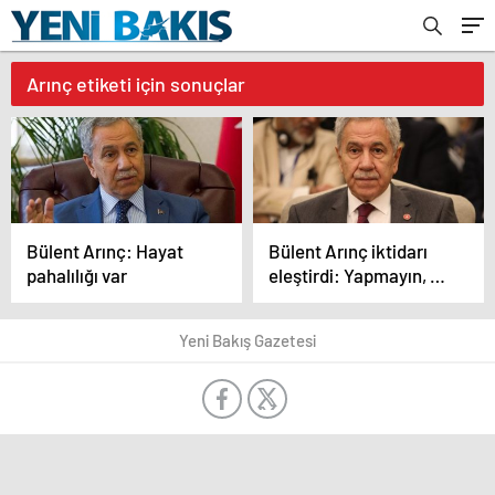
Arınç etiketi için sonuçlar
Bülent Arınç: Hayat
Bülent Arınç iktidarı
pahalılığı var
eleştirdi: Yapmayın, bu
kadar basit değil olay
Yeni Bakış Gazetesi