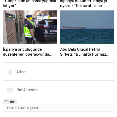
Trump:” İran anlaşma yapmak
İspanya hükümeti İtalya’yı
istiyor”
uyardı: “Tek taraflı sınır
kontrolünü kaldırın”
İspanya öncülüğünde
Abu Dabi Ulusal Petrol
düzenlenen operasyonda,
Şirketi: “Bu hafta Hürmüz
Batı Akdeniz’deki suç
Boğazı’nda 3 gemimiz
şebekesi çökertildi
saldırıya uğradı”
Gönder
En az 10 karakter gerekli