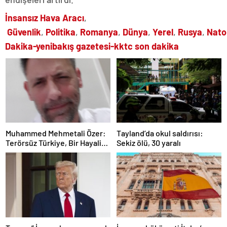
İnsansız Hava Aracı
,
Güvenlik
,
Politika
,
Romanya
,
Dünya
,
Yerel
,
Rusya
,
Nato
Dakika-yenibakış gazetesi-kktc son dakika
Muhammed Mehmetali Özer:
Tayland’da okul saldırısı:
Terörsüz Türkiye, Bir Hayalin
Sekiz ölü, 30 yaralı
Değil, Bir Zorunluluğun Adı