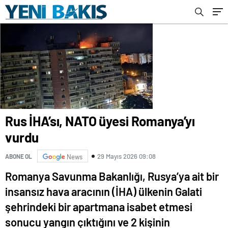
Rus İHA’sı, NATO üyesi Romanya’yı
vurdu
29 Mayıs 2026 09:08
ABONE OL
News
Romanya Savunma Bakanlığı, Rusya’ya ait bir
insansız hava aracının (İHA) ülkenin Galati
şehrindeki bir apartmana isabet etmesi
sonucu yangın çıktığını ve 2 kişinin