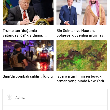
Trump’tan “doğumla
Bin Selman ve Macron,
vatandaşlığa” kısıtlama:
bölgesel güvenliği artırmaya
Kararnameleri imzaladı
yönelik çabaları görüştü
Şam’da bombalı saldırı: İki ölü
İspanya tarihinin en büyük
orman yangınında New York
büyüklüğünde alan küle
döndü