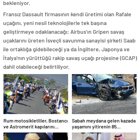
bekleniyor.
Fransız Dassault firmasının kendi üretimi olan Rafale
uçağını, yeni nesil teknolojilerle tek başına
geliştirmeye odaklanacağı; Airbus’ın Gripen savaş
uçaklarını üreten İsveçli savunma sanayisi şirketi Saab
ile ortaklığa gidebileceği ya da İngiltere, Japonya ve
İtalya’nın yürüttüğü rakip savaş uçağı projesine (GCAP)
dahil olabileceği belirtiliyor.
Rum motosikletliler, Bostancı
Sabah meydana gelen kazada
ve Astromerit kapılarını
yaşamını yitirenin 85
bugün “kısa süreliğine
yaşındaki Turan Obalı olduğu
kapatacak”
açıklandı