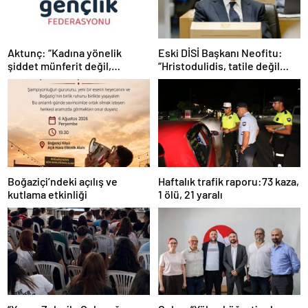
Aktunç: “Kadına yönelik
Eski DİSİ Başkanı Neofitu:
şiddet münferit değil,
“Hristodulidis, tatile değil
sistematik bir toplumsal
Kıbrıs sorununa odaklansın”
sorundur”
Boğaziçi’ndeki açılış ve
Haftalık trafik raporu:73 kaza,
kutlama etkinliği
1 ölü, 21 yaralı